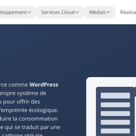
eloppement
Services Cloud
Médias
Réalis
ource comme
WordPress
propre système de
 pour offrir des
'empreinte écologique.
duire la consommation
e qui se traduit par une
e carbone réduite.