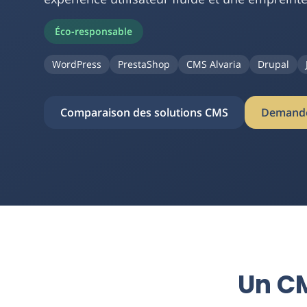
Éco-responsable
WordPress
PrestaShop
CMS Alvaria
Drupal
Comparaison des solutions CMS
Demande
Un C