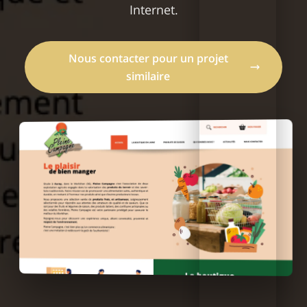
Internet.
Nos
réalisations
Nous contacter pour un projet
similaire
Découvrez les projets innovants réalisés par notre
équipe. Une immersion visuelle dans notre univers
créatif où chaque projet raconte une histoire unique.
Explorer nos projets
Discuter de votre projet