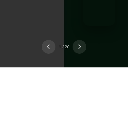
1
/
20
SCROLL
Prêt à concrétiser votre projet ?
Que vous souhaitiez créer un site vitrine, une
boutique en ligne ou une application sur